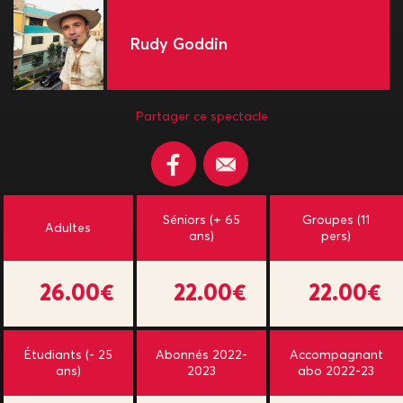
Rudy Goddin
Partager ce spectacle
Séniors (+ 65
Groupes (11
Adultes
ans)
pers)
26.00€
22.00€
22.00€
Étudiants (- 25
Abonnés 2022-
Accompagnant
ans)
2023
abo 2022-23