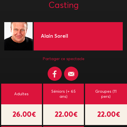
Casting
Alain Soreil
Partager ce spectacle
Séniors (+ 65
Groupes (11
Adultes
ans)
pers)
26.00€
22.00€
22.00€