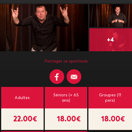
Partager ce spectacle
Séniors (+ 65
Groupes (11
Adultes
ans)
pers)
22.00€
18.00€
18.00€