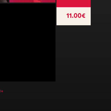
11.00€
le