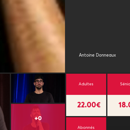
Antoine Donneaux
Adultes
Séni
22.00€
18
Abonnés