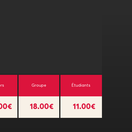
ors
Groupe
Étudiants
.00€
18.00€
11.00€