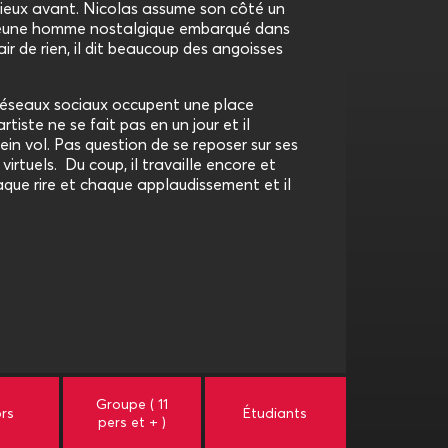
mieux avant. Nicolas assume son côté un
un jeune homme nostalgique embarqué dans
ir de rien, il dit beaucoup des angoisses
 réseaux sociaux occupent une place
artiste ne se fait pas en un jour et il
ein vol. Pas question de se reposer sur ses
t virtuels. Du coup, il travaille encore et
aque rire et chaque applaudissement et il
Groupe ( 11
ors
Étudiants
pers et + )