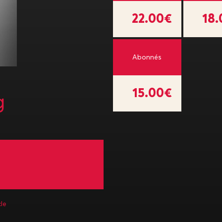
22.00€
18
Abonnés
15.00€
g
le