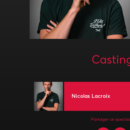
Castin
Nicolas Lacroix
Partager ce spectac