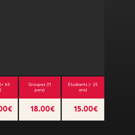
 (+ 65
Groupes (11
Étudiants (- 25
)
pers)
ans)
.00€
18.00€
15.00€