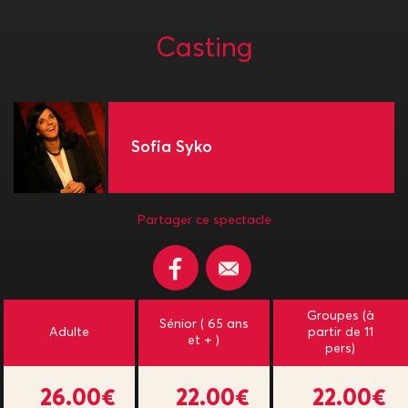
Casting
Sofia Syko
Partager ce spectacle
Groupes (à
Sénior ( 65 ans
Adulte
partir de 11
et + )
pers)
26.00€
22.00€
22.00€