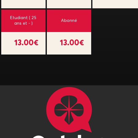
Etudiant ( 25
Abonné
ans et - )
13.00€
13.00€