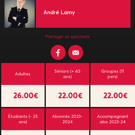
André Lamy
Partager ce spectacle
Séniors (+ 65
Groupes (11
Adultes
ans)
pers)
26.00€
22.00€
22.00€
Étudiants (- 25
Abonnés 2023-
Accompagnant
ans)
2024
abo 2023-24