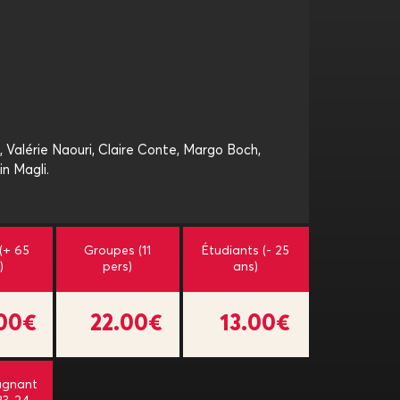
Valérie Naouri, Claire Conte, Margo Boch,
in Magli.
 (+ 65
Groupes (11
Étudiants (- 25
)
pers)
ans)
.00€
22.00€
13.00€
gnant