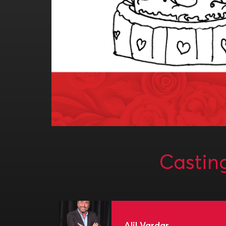
Castin
Alil Vardar