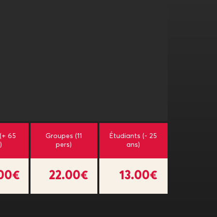
 (+ 65
Groupes (11
Étudiants (- 25
)
pers)
ans)
.00€
22.00€
13.00€