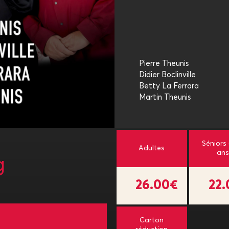
Pierre Theunis
Didier Boclinville
Betty La Ferrara
Martin Theunis
Séniors
Adultes
ans
g
26.00€
22
Carton