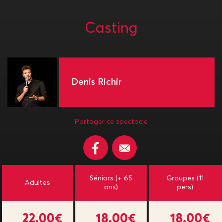
Casting
Denis Richir
Partager ce spectacle
Séniors (+ 65
Groupes (11
Adultes
ans)
pers)
22.00€
18.00€
18.00€