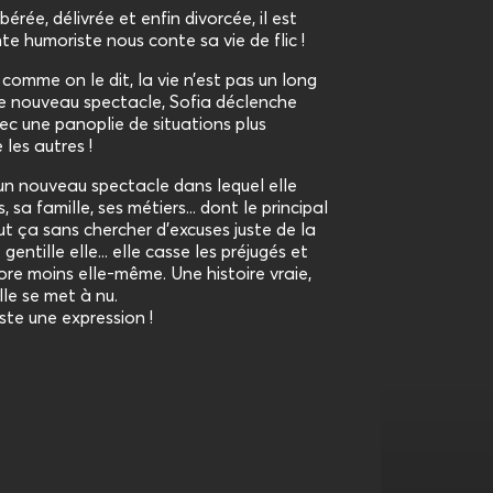
érée, délivrée et enfin divorcée, il est
te humoriste nous conte sa vie de flic !
comme on le dit, la vie n’est pas un long
ce nouveau spectacle, Sofia déclenche
vec une panoplie de situations plus
les autres !
un nouveau spectacle dans lequel elle
 sa famille, ses métiers... dont le principal
tout ça sans chercher d'excuses juste de la
gentille elle... elle casse les préjugés et
re moins elle-même. Une histoire vraie,
lle se met à nu.
juste une expression !