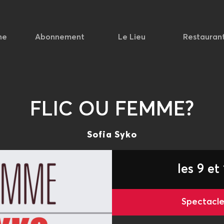
he
Abonnement
Le Lieu
Restauran
FLIC OU FEMME?
Sofia Syko
les 9 e
Spectac