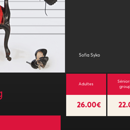
Sofia Syko
Sénior
Adultes
grou
g
26.00€
22