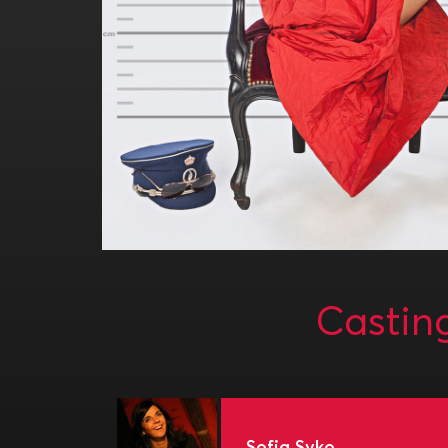
Castin
Sofia Syko