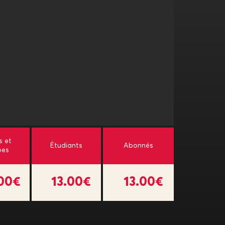
s et
Étudiants
Abonnés
pes
.00€
13.00€
13.00€