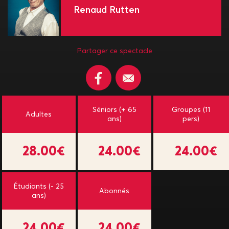
Renaud Rutten
Partager ce spectacle
Séniors (+ 65
Groupes (11
Adultes
ans)
pers)
28.00€
24.00€
24.00€
Étudiants (- 25
Abonnés
ans)
24.00€
24.00€