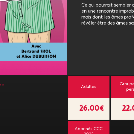
Ce qui pourrait sembler
en une rencontre improb
mais dont les âmes prof
révéler être des âmes sœ
Groupe
le
Adultes
per
26.00€
22
Abonnés CCC