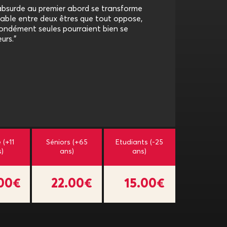
 absurde au premier abord se transforme
able entre deux êtres que tout oppose,
ondément seules pourraient bien se
urs."
 (+11
Séniors (+65
Etudiants (-25
s)
ans)
ans)
.00€
22.00€
15.00€