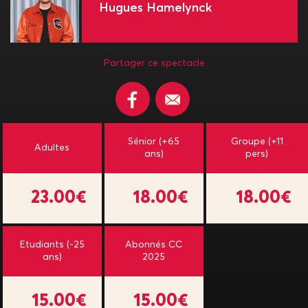
Hugues Hamelynck
Partager ce spectacle
Sénior (+65
Groupe (+11
Adultes
ans)
pers)
23.00€
18.00€
18.00€
Etudiants (-25
Abonnés CC
ans)
2025
15.00€
15.00€