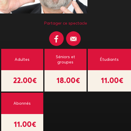
Partager ce spectacle
Séniors et
Adultes
Étudiants
groupes
22.00€
18.00€
11.00€
Abonnés
11.00€