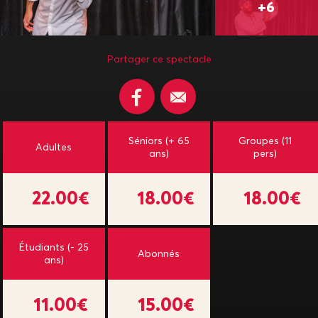
Partager ce spectacle
Séniors (+ 65
Groupes (11
Adultes
ans)
pers)
22.00€
18.00€
18.00€
Étudiants (- 25
Abonnés
ans)
11.00€
15.00€