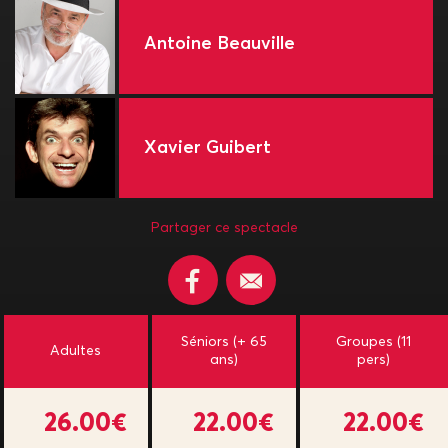
Antoine Beauville
Xavier Guibert
Partager ce spectacle
Séniors (+ 65
Groupes (11
Adultes
ans)
pers)
26.00€
22.00€
22.00€