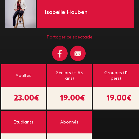
Isabelle Hauben
Partager ce spectacle
Séniors (+ 65
Groupes (11
Adultes
ans)
pers)
23.00€
19.00€
19.00€
Etudiants
Abonnés