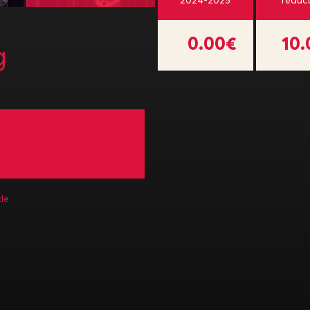
2024-2025
réduc
0.00€
10
g
le