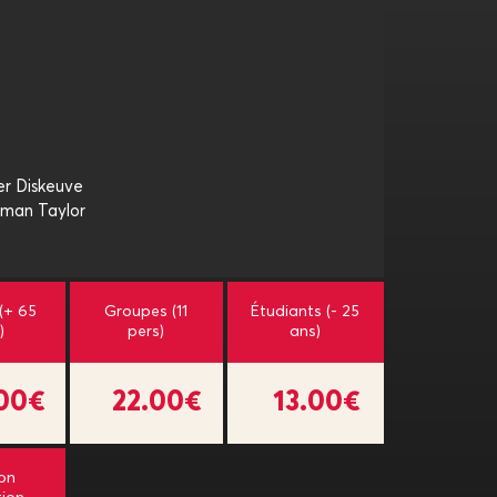
er Diskeuve
rman Taylor
 (+ 65
Groupes (11
Étudiants (- 25
)
pers)
ans)
.00€
22.00€
13.00€
on