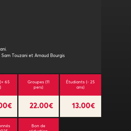
ani.
, Sam Touzani et Arnaud Bourgis
 (+ 65
Groupes (11
Étudiants (- 25
)
pers)
ans)
.00€
22.00€
13.00€
onnés
Bon de