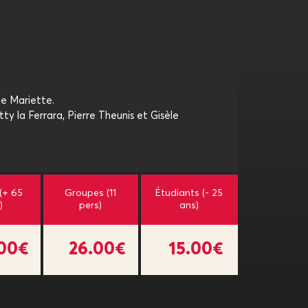
le Mariette.
tty la Ferrara, Pierre Theunis et Gisèle
 (+ 65
Groupes (11
Étudiants (- 25
)
pers)
ans)
.00€
26.00€
15.00€