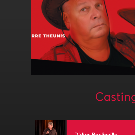
Castin
Didier Boclinville