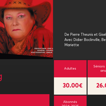
De Pierre Theunis et Gise
Avec Didier Boclinville, Be
Mariette
Séniors
Adultes
ans
g
30.00€
26
Abonnés