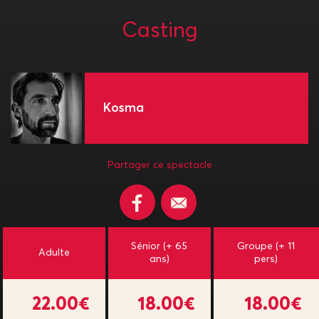
Casting
Kosma
Partager ce spectacle
Sénior (+ 65
Groupe (+ 11
Adulte
ans)
pers)
22.00€
18.00€
18.00€