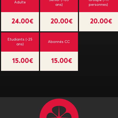
Sénior (+65
Groupe (+11
Adulte
ans)
personnes)
24.00€
20.00€
20.00€
Etudiants (-25
Abonnés CC
ans)
15.00€
15.00€