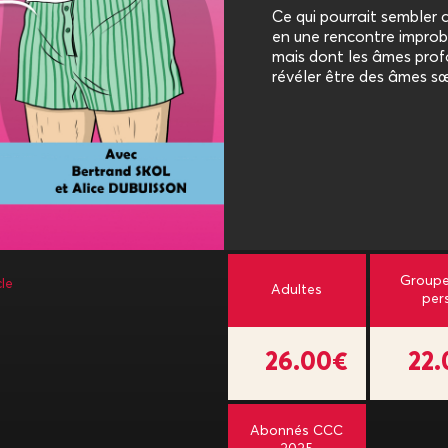
Ce qui pourrait sembler
en une rencontre improb
mais dont les âmes prof
révéler être des âmes sœ
Groupe
le
Adultes
per
26.00€
22
Abonnés CCC