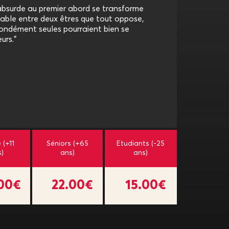
 absurde au premier abord se transforme
able entre deux êtres que tout oppose,
ondément seules pourraient bien se
urs."
 (+11
Séniors (+65
Etudiants (-25
s)
ans)
ans)
.00€
22.00€
15.00€