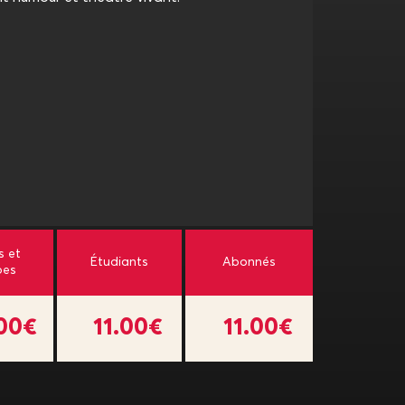
s et
Étudiants
Abonnés
pes
.00€
11.00€
11.00€