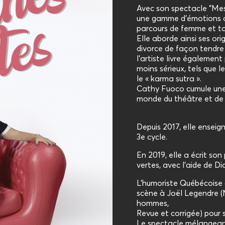
Avec son spectacle "Mes
une gamme d’émotions a
parcours de femme et to
Elle aborde ainsi ses ori
divorce de façon tendre 
l’artiste livre également
moins sérieux, tels que l
le « karma sutra ».
Cathy Fuoco cumule une
monde du théâtre et de l
Depuis 2017, elle enseig
3e cycle.
En 2019, elle a écrit so
vertes, avec l’aide de Di
L’humoriste Québécoise d
scène à Joël Legendre (
hommes,
Revue et corrigée) pour
Le spectacle mélangean