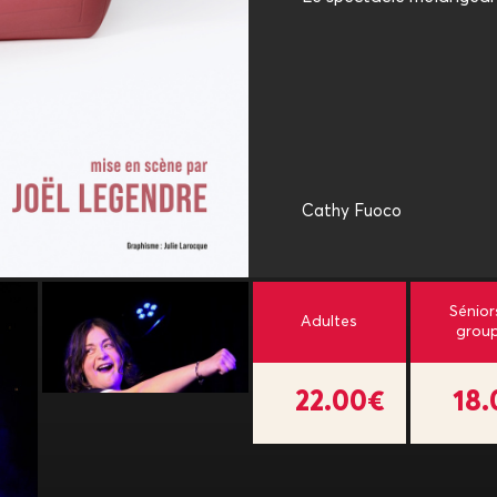
Cathy Fuoco
Sénior
Adultes
grou
22.00€
18