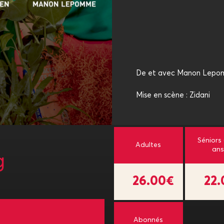
De et avec Manon Lepomm
Mise en scène : Zidani
Séniors
Adultes
ans
g
26.00€
22
Abonnés