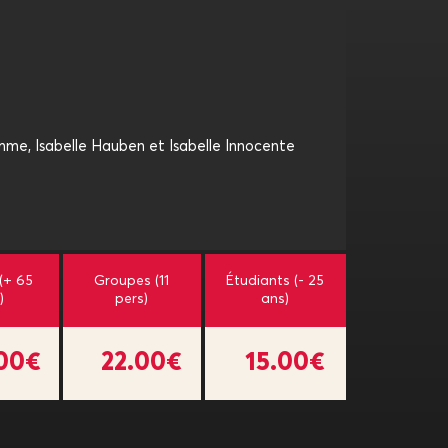
e, Isabelle Hauben et Isabelle Innocente
 (+ 65
Groupes (11
Étudiants (- 25
)
pers)
ans)
.00€
22.00€
15.00€