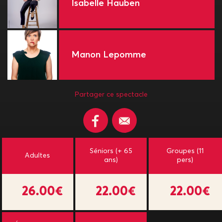
Isabelle Hauben
Manon Lepomme
Partager ce spectacle
Séniors (+ 65
Groupes (11
Adultes
ans)
pers)
26.00€
22.00€
22.00€