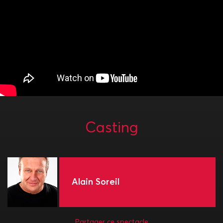
Casting
Alain Soreil
Partager ce spectacle