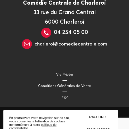
Comédie Centrale de Charleroi
33 rue du Grand Central
6000 Charleroi
04 254 05 00
charleroi@comediecentrale.com
Vie Privée
Conditions Générales de Vente
Légal
D'ACCORD !
En poursuivant votre navigation sur ce site,
vous consentez à l'utilisation de cookies
conformément à notre
politique de
confidentialité
.