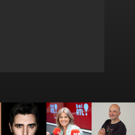
Bérénice
Bernard
Benjamin Ghislain
Bourgueil
LEFRANCQ