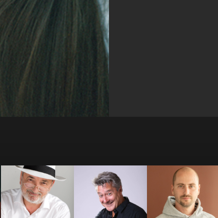
Antoine
Antoine Beauville
Arthur Loisel
Vandenberghe