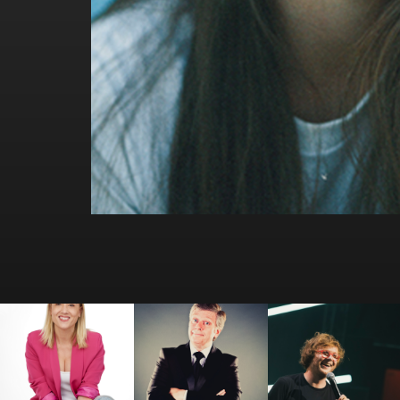
Amandine Elsen
André Lamy
Antek