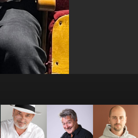
Antoine
Antoine Beauville
Arthur Loisel
Vandenberghe