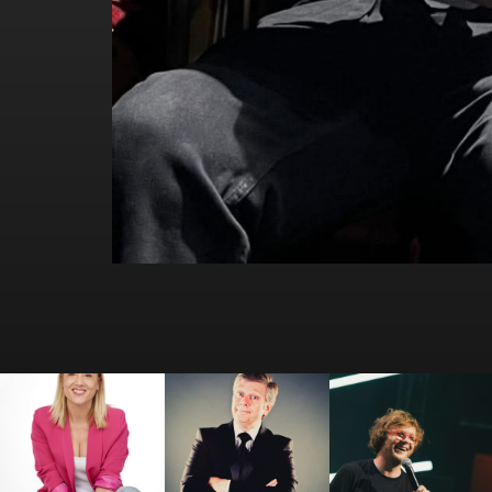
Amandine Elsen
André Lamy
Antek