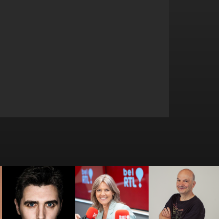
Bérénice
Bernard
Benjamin Ghislain
Bourgueil
LEFRANCQ