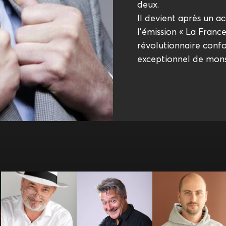
deux.
Il devient après un a
l’émission « La France
révolutionnaire conf
exceptionnel de mons
Antoine
Antoine Beauville
Arthur Loisel
Vandenberghe