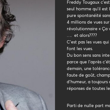
Freddy Tougaux c’es
seul homme qu’il est
pure spontanéité sans
4 millions de vues su
révolutionnaire « Ça v
…. et alors????
C’est pas les vues qu
font les vues.
Du bon sens sans inte
parce que l’après c’é
demain, une toléranc
faute de goût, champi
d’humeur, a toujours d
réponses de toutes le
Parti de nulle part m