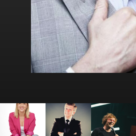
Amandine Elsen
André Lamy
Antek