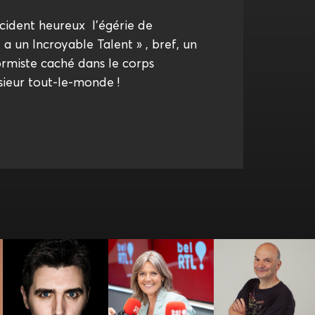
ccident heureux l’égérie de
 a un Incroyable Talent » , bref, un
ormiste caché dans le corps
ieur tout-le-monde !
Bérénice
Bernard
Benjamin Ghislain
Bourgueil
LEFRANCQ