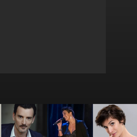
Camille
Bertrand Schol
Betty La Ferrara
Fernandez