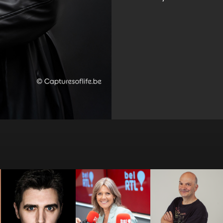
Bérénice
Bernard
Benjamin Ghislain
Bourgueil
LEFRANCQ