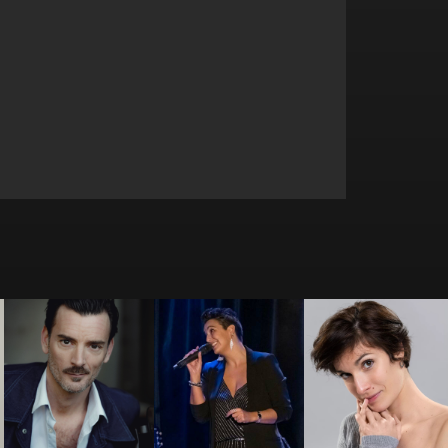
Camille
Bertrand Schol
Betty La Ferrara
Fernandez