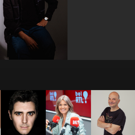
Bérénice
Bernard
Benjamin Ghislain
Bourgueil
LEFRANCQ