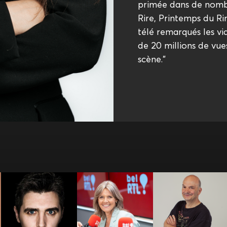
primée dans de nomb
Rire, Printemps du Rir
télé remarqués les vi
de 20 millions de vue
scène."
Bérénice
Bernard
Benjamin Ghislain
Bourgueil
LEFRANCQ