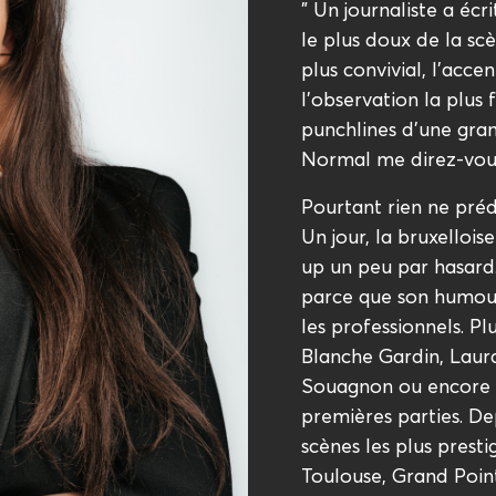
" Un journaliste a écr
le plus doux de la scè
plus convivial, l’acce
l’observation la plus 
punchlines d’une gran
Normal me direz-vous
Pourtant rien ne préd
Un jour, la bruxellois
up un peu par hasard. 
parce que son humour 
les professionnels. P
Blanche Gardin, Laura
Souagnon ou encore L
premières parties. Dep
scènes les plus presti
Toulouse, Grand Point-