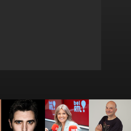
Bérénice
Bernard
Benjamin Ghislain
Bourgueil
LEFRANCQ