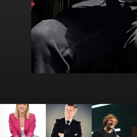
Amandine Elsen
André Lamy
Antek