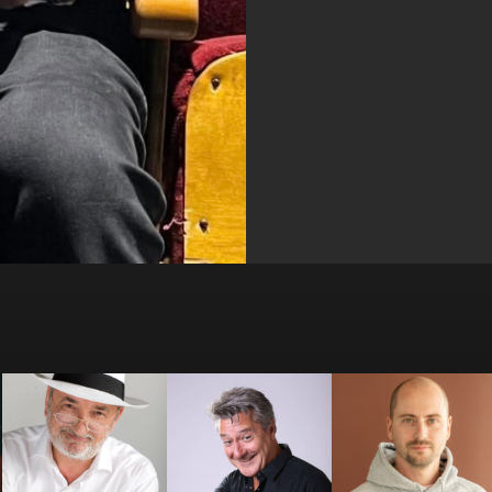
Antoine
Antoine Beauville
Arthur Loisel
Vandenberghe