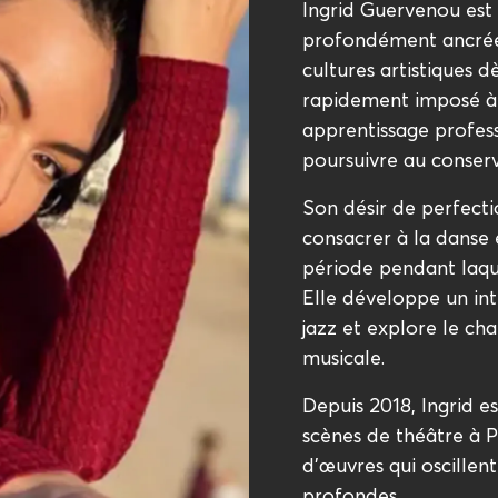
Ingrid Guervenou est 
profondément ancrée 
cultures artistiques d
rapidement imposé à 
apprentissage profes
poursuivre au conserv
Son désir de perfecti
consacrer à la danse 
période pendant laque
Elle développe un in
jazz et explore le ch
musicale.
Depuis 2018, Ingrid 
scènes de théâtre à P
d'œuvres qui oscillen
profondes.