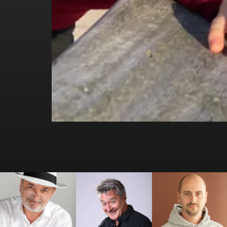
Antoine
Antoine Beauville
Arthur Loisel
Vandenberghe