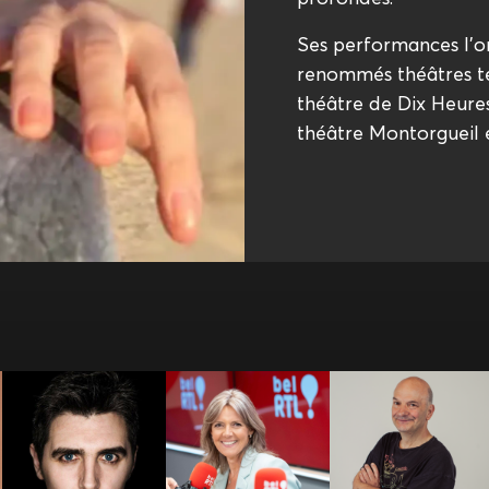
Ses performances l’o
renommés théâtres te
théâtre de Dix Heure
théâtre Montorgueil e
Bérénice
Bernard
Benjamin Ghislain
Bourgueil
LEFRANCQ